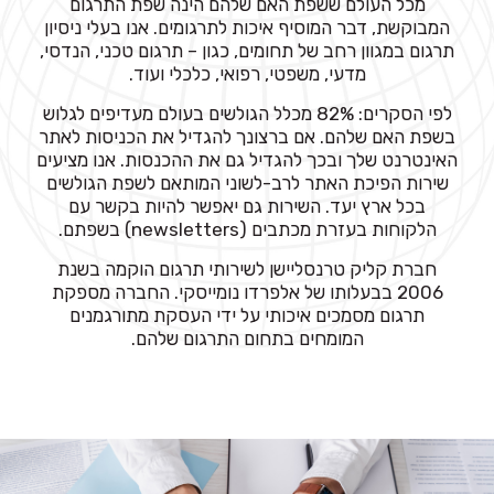
מכל העולם ששפת האם שלהם הינה שפת התרגום
המבוקשת, דבר המוסיף איכות לתרגומים. אנו בעלי ניסיון
תרגום במגוון רחב של תחומים, כגון – תרגום טכני, הנדסי,
מדעי, משפטי, רפואי, כלכלי ועוד.
לפי הסקרים: 82% מכלל הגולשים בעולם מעדיפים לגלוש
בשפת האם שלהם. אם ברצונך להגדיל את הכניסות לאתר
האינטרנט שלך ובכך להגדיל גם את ההכנסות. אנו מציעים
שירות הפיכת האתר לרב-לשוני המותאם לשפת הגולשים
בכל ארץ יעד. השירות גם יאפשר להיות בקשר עם
הלקוחות בעזרת מכתבים (newsletters) בשפתם.
חברת קליק טרנסליישן לשירותי תרגום הוקמה בשנת
2006 בבעלותו של אלפרדו נומייסקי. החברה מספקת
תרגום מסמכים איכותי על ידי העסקת מתורגמנים
המומחים בתחום התרגום שלהם.