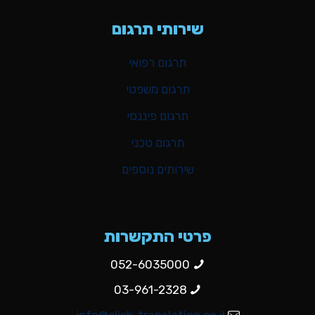
שירותי תרגום
תרגום רפואי
תרגום משפטי
תרגום פיננסי
תרגום טכני
שירותים נוספים
פרטי התקשרות
052-6035000
03-961-2328
info@click-translation.co.il